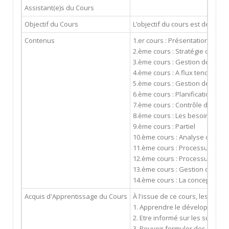
Assistant(e)s du Cours
Objectif du Cours
L’objectif du cours est de con
Contenus
1.er cours : Présentation en o
2.ème cours : Stratégie de la 
3.ème cours : Gestion de la cap
4.ème cours : A flux tendus, s
5.ème cours : Gestion de la de
6.ème cours : Planification de
7.ème cours : Contrôle de l'inv
8.ème cours : Les besoins matiè
9.ème cours : Partiel
10.ème cours : Analyse des p
11.ème cours : Processus de sé
12.ème cours : Processus de sé
13.ème cours : Gestion de la qu
14.ème cours : La conception d
Acquis d'Apprentissage du Cours
À l'issue de ce cours, les étudi
1. Apprendre le développement
2. Etre informé sur les sujets
3. Pouvoir formuler des soluti