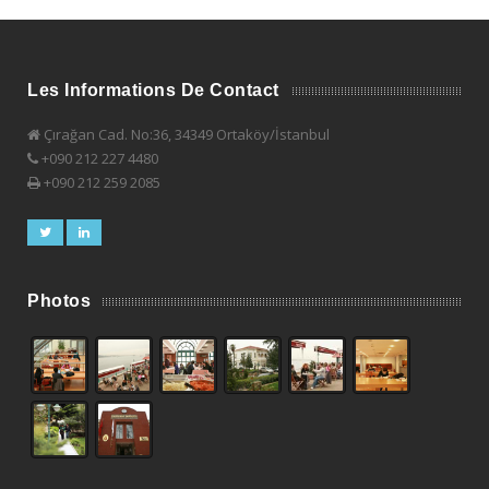
Les Informations De Contact
Çırağan Cad. No:36, 34349 Ortaköy/İstanbul
+090 212 227 4480
+090 212 259 2085
Photos