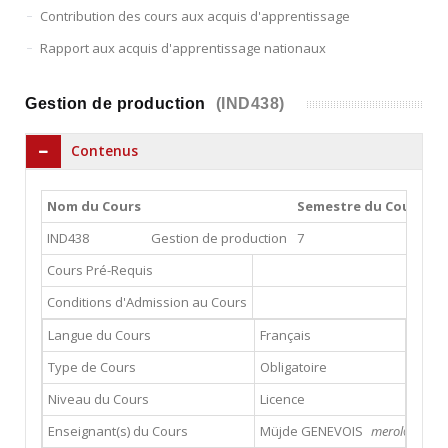
Contribution des cours aux acquis d'apprentissage
Rapport aux acquis d'apprentissage nationaux
Gestion de production
(IND438)
Contenus
Nom du Cours
Semestre du Cours
C
IND438
Gestion de production
7
3
Cours Pré-Requis
Conditions d'Admission au Cours
Langue du Cours
Français
Type de Cours
Obligatoire
Niveau du Cours
Licence
Enseignant(s) du Cours
Müjde GENEVOIS
merol@gsu.edu