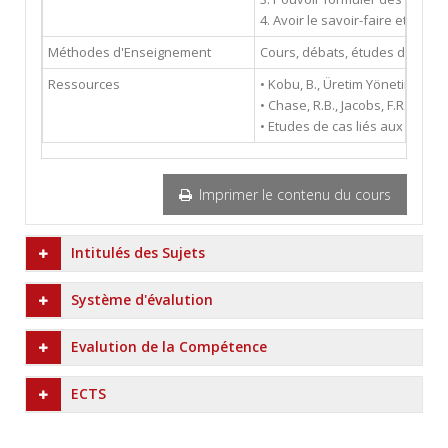
4. Avoir le savoir-faire et l’a
Méthodes d'Enseignement
Cours, débats, études de cas
Ressources
• Kobu, B., Üretim Yönetimi, Beta
• Chase, R.B., Jacobs, F.R., Aq
• Etudes de cas liés aux sujets
Imprimer le contenu du cours
Intitulés des Sujets
Système d'évalution
Evalution de la Compétence
ECTS