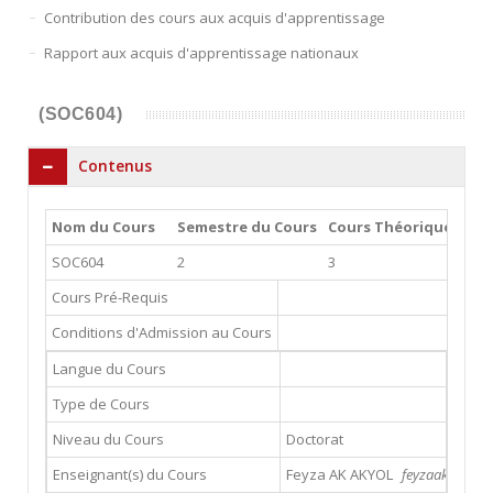
Contribution des cours aux acquis d'apprentissage
Rapport aux acquis d'apprentissage nationaux
(SOC604)
Contenus
Nom du Cours
Semestre du Cours
Cours Théoriques
Tr
SOC604
2
3
0
Cours Pré-Requis
Conditions d'Admission au Cours
Langue du Cours
Type de Cours
Niveau du Cours
Doctorat
Enseignant(s) du Cours
Feyza AK AKYOL
feyzaak@gsu.ed