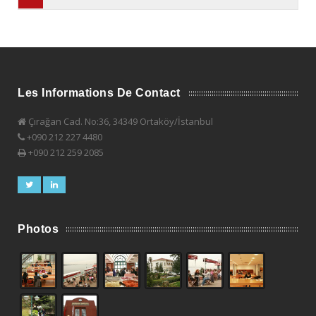
Les Informations De Contact
Çırağan Cad. No:36, 34349 Ortaköy/İstanbul
+090 212 227 4480
+090 212 259 2085
Photos