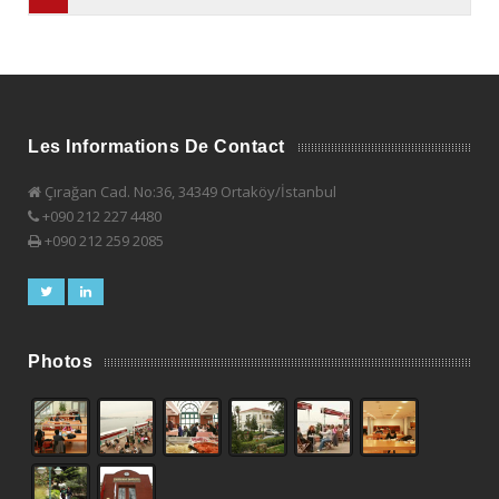
Les Informations De Contact
Çırağan Cad. No:36, 34349 Ortaköy/İstanbul
+090 212 227 4480
+090 212 259 2085
Photos