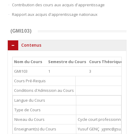
Contribution des cours aux acquis d'apprentissage
Rapport aux acquis d'apprentissage nationaux
(GMI103)
Contenus
Nom du Cours
Semestre du Cours
Cours Théoriques
Tr
GMI103
1
3
0
Cours Pré-Requis
Conditions d'Admission au Cours
Langue du Cours
Type de Cours
Niveau du Cours
Cycle court professionnel
Enseignant(s) du Cours
Yusuf GENÇ
ygenc@gsu.edu.tr (