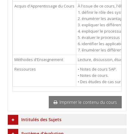
Acquis d'Apprentissage du Cours
À l'issue de ce cours, l'élève pe
1. définir le rôle des systèmes
2. énumérer les avantages et 
3. expliquer les différentes a
4. expliquer le processus de 
5. évaluer le processus de sél
6. identifier les applications 
7. énumérer les différentes a
Méthodes d'Enseignement
Lecture, discussion, étude de c
Ressources
• Notes de cours SAP.
• Notes de cours.
• Des études de cas sur les sy
Imprimer le contenu du cours
Intitulés des Sujets
Système d'évalution