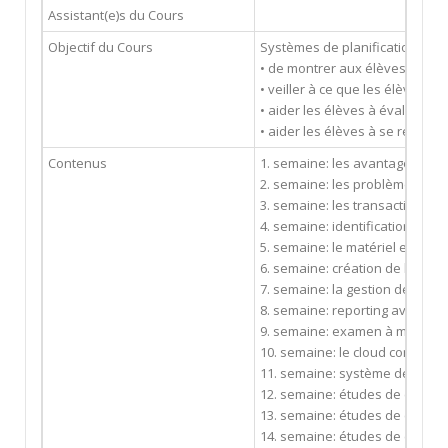
Assistant(e)s du Cours
Objectif du Cours
Systèmes de planification des 
• de montrer aux élèves comme
• veiller à ce que les élèves p
• aider les élèves à évaluer c
• aider les élèves à se renseig
Contenus
1. semaine: les avantages et l
2. semaine: les problèmes ren
3. semaine: les transactions d
4. semaine: identification des u
5. semaine: le matériel et l'iden
6. semaine: création de la comm
7. semaine: la gestion des stock
8. semaine: reporting avec SAP
9. semaine: examen à mi-parc
10. semaine: le cloud computin
11. semaine: système de RFID 
12. semaine: études de cas de
13. semaine: études de cas de
14. semaine: études de cas de