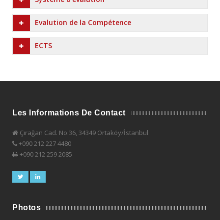
Evalution de la Compétence
ECTS
Les Informations De Contact
Çırağan Cad. No:36, 34349 Ortaköy/İstanbul
+090 212 227 4480
+090 212 259 2085
Photos