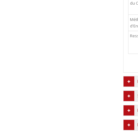
du 
Mét
d'E
Res