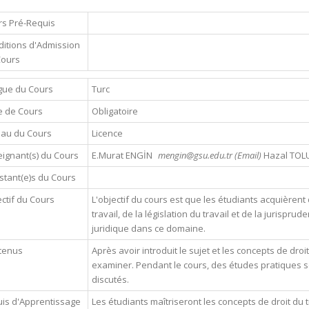
s Pré-Requis
itions d'Admission
Cours
gue du Cours
Turc
e de Cours
Obligatoire
eau du Cours
Licence
ignant(s) du Cours
E.Murat ENGİN
mengin@gsu.edu.tr (Email)
Hazal TOL
stant(e)s du Cours
ctif du Cours
L'objectif du cours est que les étudiants acquièren
travail, de la législation du travail et de la jurispr
juridique dans ce domaine.
tenus
Après avoir introduit le sujet et les concepts de droit 
examiner. Pendant le cours, des études pratiques s
discutés.
is d'Apprentissage
Les étudiants maîtriseront les concepts de droit du t