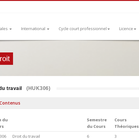
rales
International
Cycle court professionnel
Licence
oit
du travail
(HUK306)
Contenus
 du
Semestre
Cours
rs
du Cours
Théoriques
306
Droit du travail
6
3