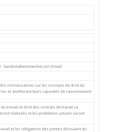
U
hazaltolu@windowslive.com (Email)
t des connaissances sur les concepts de droit du
udence, et améliorent leurs capacités de raisonnement
du travail, le droit des contrats de travail va
eront réalisées et les problèmes actuels seront
ravail et les obligations des parties découlant du