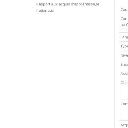
Rapport aux acquis d'apprentissage
Cour
nationaux
Cond
au 
Lan
Typ
Niv
Ense
Assi
Obje
Con
Acqu