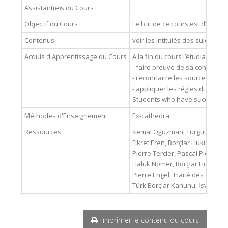
Assistant(e)s du Cours
Objectif du Cours
Le but de ce cours est d’enseig
Contenus
voir les intitulés des sujets
Acquis d'Apprentissage du Cours
A la fin du cours l’étudiant pou
- faire preuve de sa connaissa
- reconnaitre les sources et le
- appliquer les régles du droit 
Students who have successfully 
Méthodes d'Enseignement
Ex-cathedra
Ressources
Kemal Oğuzman, Turgut Öz, Bor
Fikret Eren, Borçlar Hukuku, G
Pierre Tercier, Pascal Pichonn
Haluk Nomer, Borçlar Hukuku G
Pierre Engel, Traité des obligat
Türk Borçlar Kanunu, İsviçre Bo
Imprimer le contenu du cours