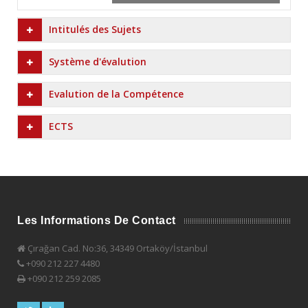
Intitulés des Sujets
Système d'évalution
Evalution de la Compétence
ECTS
Les Informations De Contact
Çırağan Cad. No:36, 34349 Ortaköy/İstanbul
+090 212 227 4480
+090 212 259 2085