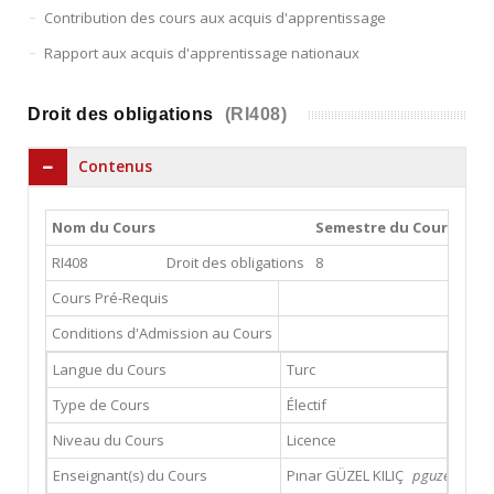
Contribution des cours aux acquis d'apprentissage
Rapport aux acquis d'apprentissage nationaux
Droit des obligations
(RI408)
Contenus
Nom du Cours
Semestre du Cours
Cou
RI408
Droit des obligations
8
3
Cours Pré-Requis
Conditions d'Admission au Cours
Langue du Cours
Turc
Type de Cours
Électif
Niveau du Cours
Licence
Enseignant(s) du Cours
Pınar GÜZEL KILIÇ
pguzel@gsu.e